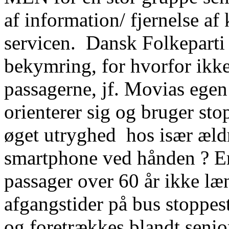
af information/ fjernelse af
servicen. Dansk Folkeparti 
bekymring, for hvorfor ikke 
passagerne, jf. Movias egen
orienterer sig og bruger sto
øget utryghed hos især æld
smartphone ved hånden ? Er 
passager over 60 år ikke læ
afgangstider på bus stoppest
og foretrækkes blandt senio