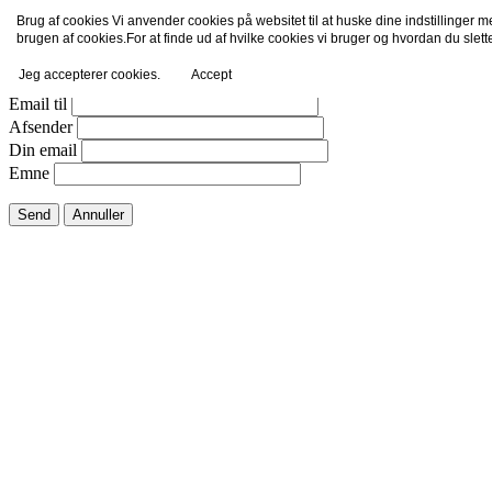
Brug af cookies Vi anvender cookies på websitet til at huske dine indstillinger 
Email dette link til en ven.
brugen af cookies.For at finde ud af hvilke cookies vi bruger og hvordan du slet
Jeg accepterer cookies.
Accept
Luk vindue
Email til
Afsender
Din email
Emne
Send
Annuller