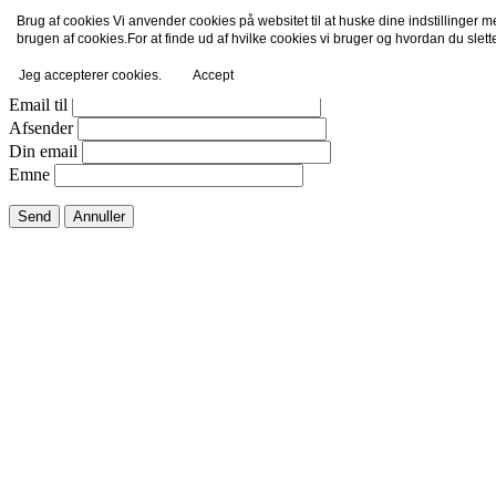
Brug af cookies Vi anvender cookies på websitet til at huske dine indstillinger 
Email dette link til en ven.
brugen af cookies.For at finde ud af hvilke cookies vi bruger og hvordan du slet
Jeg accepterer cookies.
Accept
Luk vindue
Email til
Afsender
Din email
Emne
Send
Annuller