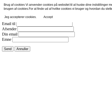
Brug af cookies Vi anvender cookies på websitet til at huske dine indstillinger 
Email dette link til en ven.
brugen af cookies.For at finde ud af hvilke cookies vi bruger og hvordan du slet
Jeg accepterer cookies.
Accept
Luk vindue
Email til
Afsender
Din email
Emne
Send
Annuller