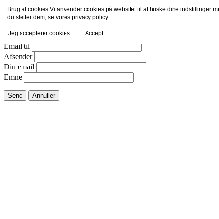
Brug af cookies Vi anvender cookies på websitet til at huske dine indstillinger 
Email dette link til en ven.
du sletter dem, se vores
privacy policy
.
Jeg accepterer cookies.
Accept
Luk vindue
Email til
Afsender
Din email
Emne
Send
Annuller