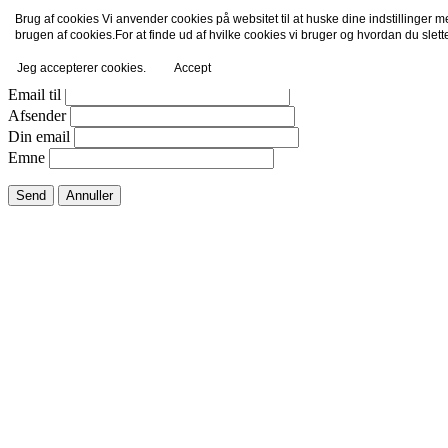
Brug af cookies Vi anvender cookies på websitet til at huske dine indstillinger 
Email dette link til en ven.
brugen af cookies.For at finde ud af hvilke cookies vi bruger og hvordan du slet
Jeg accepterer cookies.
Accept
Luk vindue
Email til
Afsender
Din email
Emne
Send
Annuller