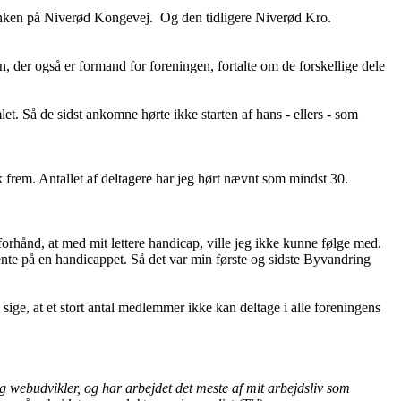
 tanken på Niverød Kongevej. Og den tidligere Niverød Kro.
, der også er formand for foreningen, fortalte om de forskellige dele
let. Så de sidst ankomne hørte ikke starten af hans - ellers - som
k frem. Antallet af deltagere har jeg hørt nævnt som mindst 30.
forhånd, at med mit lettere handicap, ville jeg ikke kunne følge med.
ente på en handicappet. Så det var min første og sidste Byvandring
ge, at et stort antal medlemmer ikke kan deltage i alle foreningens
 webudvikler, og har arbejdet det meste af mit arbejdsliv som