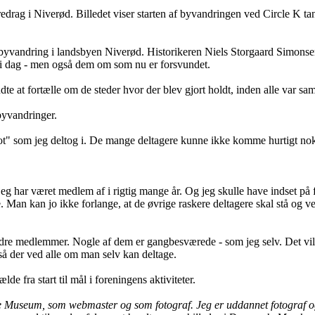
foredrag i Niverød. Billedet viser starten af byvandringen ved Circle K
k byvandring i landsbyen Niverød. Historikeren Niels Storgaard Simonsen
i dag - men også dem om som nu er forsvundet.
te at fortælle om de steder hvor der blev gjort holdt, inden alle var sam
 byvandringer.
 "spot" som jeg deltog i. De mange deltagere kunne ikke komme hurtigt no
jeg har været medlem af i rigtig mange år. Og jeg skulle have indset på 
. Man kan jo ikke forlange, at de øvrige raskere deltagere skal stå og v
re medlemmer. Nogle af dem er gangbesværede - som jeg selv. Det vil si
 så der ved alle om man selv kan deltage.
de fra start til mål i foreningens aktiviteter.
ke Museum, som webmaster og som fotograf. Jeg er uddannet fotograf og