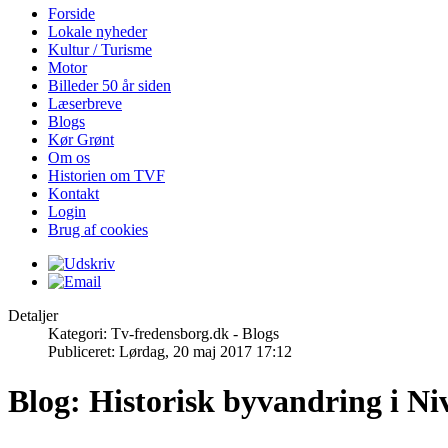
Forside
Lokale nyheder
Kultur / Turisme
Motor
Billeder 50 år siden
Læserbreve
Blogs
Kør Grønt
Om os
Historien om TVF
Kontakt
Login
Brug af cookies
Detaljer
Kategori: Tv-fredensborg.dk - Blogs
Publiceret: Lørdag, 20 maj 2017 17:12
Blog: Historisk byvandring i N