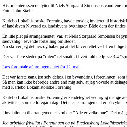
Historieinteresserede lytter til Niels Storgaard Simonsens vandrene 
Foto: John Stæhr
Karlebo Lokalhistoriske Forening havde torsdag inviteret til historis
af landsbyen Niverød og landsbyens bygninger. Både dem der findes 
En lille plet på arrangementet, var, at Niels Storgaard Simonsen begynd
sædvanlig - levende fortælling om stedet.
Nu skriver jeg det her, og håber på at det bliver rettet ved fremtidige
Der var flere steder på "ruten" ret smalt - i hvert fald de første 3-4
Læs foromtale af arrangementet fra 12. maj.
Det var første gang jeg selv deltog i en byvandring i foreningen, som 
Så man kan ikke bebrejde andre end mig selv, at jeg vovede at deltage
med Karlebo Lokalhistoriske Forening.
Karlebo Lokalhistoriske Forening er kendetegnet ved rigtig mange æld
aktiviteter, som de foregår i dag. Det næste arrangement er på cykel -
I invitationen til arrangementet stod der "Alle er velkomne". Det må gæl
Jeg arbejder frivilligt i Foreningen og på Fredensborg Lokalhistoris