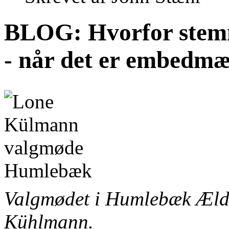
BLOG: Hvorfor stemm
- når det er embedm
Valgmødet
i Humlebæk Æld
Kühlmann.