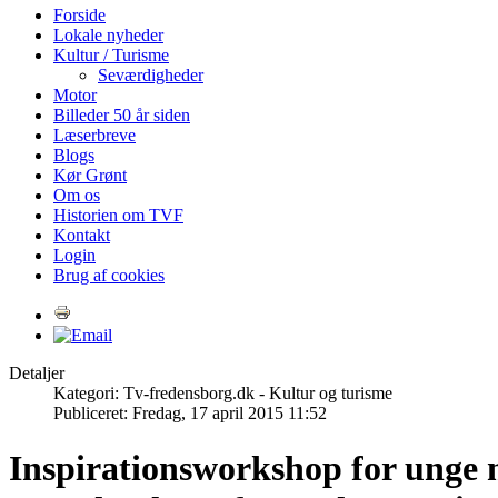
Forside
Lokale nyheder
Kultur / Turisme
Seværdigheder
Motor
Billeder 50 år siden
Læserbreve
Blogs
Kør Grønt
Om os
Historien om TVF
Kontakt
Login
Brug af cookies
Detaljer
Kategori: Tv-fredensborg.dk - Kultur og turisme
Publiceret: Fredag, 17 april 2015 11:52
Inspirationsworkshop for unge 