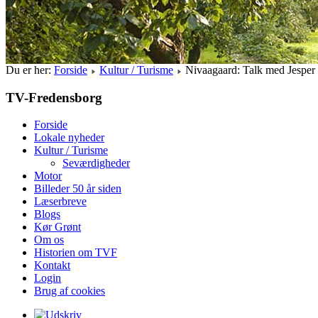
Du er her:
Forside
Kultur / Turisme
Nivaagaard: Talk med Jesper 
TV-Fredensborg
Forside
Lokale nyheder
Kultur / Turisme
Seværdigheder
Motor
Billeder 50 år siden
Læserbreve
Blogs
Kør Grønt
Om os
Historien om TVF
Kontakt
Login
Brug af cookies