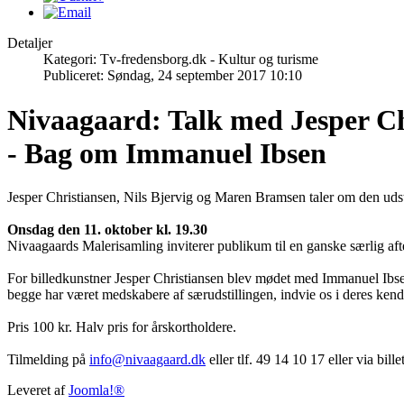
Detaljer
Kategori: Tv-fredensborg.dk - Kultur og turisme
Publiceret: Søndag, 24 september 2017 10:10
Nivaagaard: Talk med Jesper Chr
- Bag om Immanuel Ibsen
Jesper Christiansen, Nils Bjervig og Maren Bramsen taler om den udst
Onsdag den 11. oktober kl. 19.30
Nivaagaards Malerisamling inviterer publikum til en ganske særlig afte
For billedkunstner Jesper Christiansen blev mødet med Immanuel Ibsens
begge har været medskabere af særudstillingen, indvie os i deres ken
Pris 100 kr. Halv pris for årskortholdere.
Tilmelding på
info@nivaagaard.dk
eller tlf. 49 14 10 17 eller via bil
Leveret af
Joomla!®