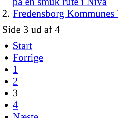
på en smuk rute i Nivå
Fredensborg Kommunes Te
Side 3 ud af 4
Start
Forrige
1
2
3
4
Næste