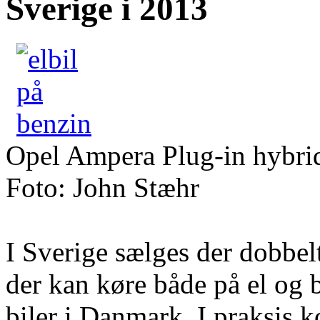
Sverige i 2013
Opel Ampera Plug-in hybridb
Foto: John Stæhr
I Sverige sælges der dobbel
der kan køre både på el og b
biler i Danmark. I praksis k